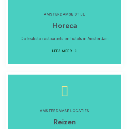
AMSTERDAMSE STIJL
Horeca
De leukste restaurants en hotels in Amsterdam
LEES MEER
AMSTERDAMSE LOCATIES
Reizen